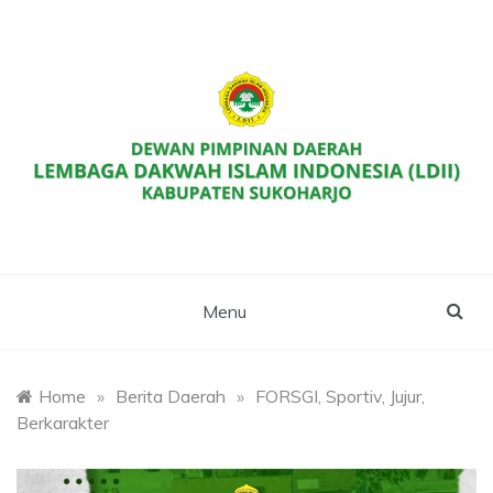
Skip
to
content
Website Resmi DPD LDII Kab. Sukoharjo
LDII SUKOHARJO
Menu
Home
»
Berita Daerah
»
FORSGI, Sportiv, Jujur,
Berkarakter