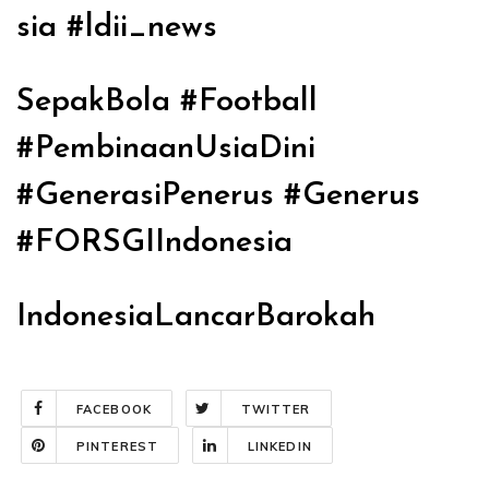
sia #ldii_news
SepakBola #Football
#PembinaanUsiaDini
#GenerasiPenerus #Generus
#FORSGIIndonesia
IndonesiaLancarBarokah
FACEBOOK
TWITTER
PINTEREST
LINKEDIN