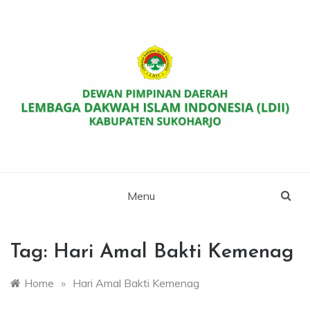
Skip
to
content
Website Resmi DPD LDII Kab. Sukoharjo
LDII SUKOHARJO
Menu
Tag:
Hari Amal Bakti Kemenag
Home
»
Hari Amal Bakti Kemenag