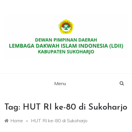
Skip
to
content
Website Resmi DPD LDII Kab. Sukoharjo
LDII SUKOHARJO
Menu
Tag:
HUT RI ke-80 di Sukoharjo
Home
»
HUT RI ke-80 di Sukoharjo