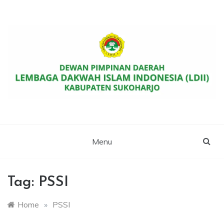
Skip
to
content
Website Resmi DPD LDII Kab. Sukoharjo
LDII SUKOHARJO
Menu
Tag:
PSSI
Home
»
PSSI