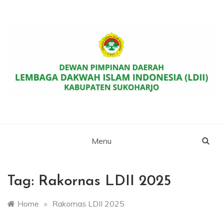
Skip
to
content
Website Resmi DPD LDII Kab. Sukoharjo
LDII SUKOHARJO
Menu
Tag:
Rakornas LDII 2025
Home
»
Rakornas LDII 2025