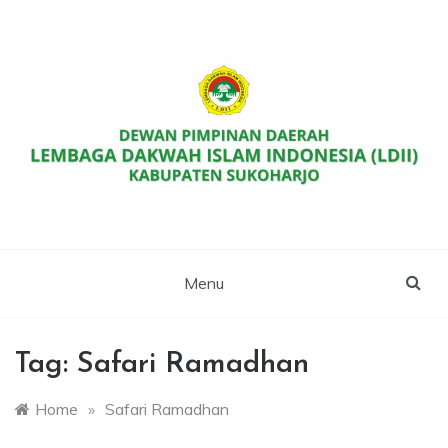
Skip
to
content
Website Resmi DPD LDII Kab. Sukoharjo
LDII SUKOHARJO
Menu
Tag:
Safari Ramadhan
Home
»
Safari Ramadhan