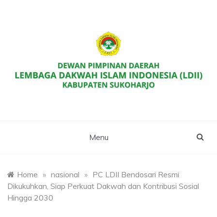
Skip
to
content
Website Resmi DPD LDII Kab. Sukoharjo
LDII SUKOHARJO
Menu
Home
»
nasional
»
PC LDII Bendosari Resmi
Dikukuhkan, Siap Perkuat Dakwah dan Kontribusi Sosial
Hingga 2030