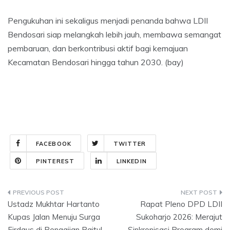
Pengukuhan ini sekaligus menjadi penanda bahwa LDII
Bendosari siap melangkah lebih jauh, membawa semangat
pembaruan, dan berkontribusi aktif bagi kemajuan
Kecamatan Bendosari hingga tahun 2030. (bay)
FACEBOOK
TWITTER
PINTEREST
LINKEDIN
Navigasi
Ustadz Mukhtar Hartanto
Rapat Pleno DPD LDII
pos
Kupas Jalan Menuju Surga
Sukoharjo 2026: Merajut
Firdaus di Pengajian Baitul
Sinkronisasi Program demi