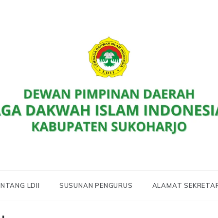
D LDII Kab. Sukoharjo
 SUKOHARJO
NTANG LDII
SUSUNAN PENGURUS
ALAMAT SEKRETA