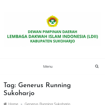
Skip
to
content
Website Resmi DPD LDII Kab. Sukoharjo
LDII SUKOHARJO
Menu
Tag:
Generus Running
Sukoharjo
Home
»
Generus Running Sukoharjo