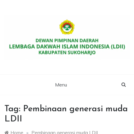
Skip
to
content
Website Resmi DPD LDII Kab. Sukoharjo
LDII SUKOHARJO
Menu
Tag:
Pembinaan generasi muda
LDII
Home
»
Pembinaan generasi muda LDII