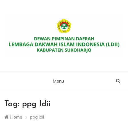
Skip
to
content
Website Resmi DPD LDII Kab. Sukoharjo
LDII SUKOHARJO
Menu
Tag:
ppg ldii
Home
»
ppg ldii