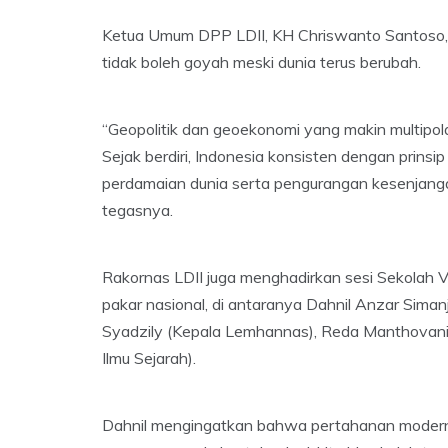
Ketua Umum DPP LDII, KH Chriswanto Santoso, m
tidak boleh goyah meski dunia terus berubah.
“Geopolitik dan geoekonomi yang makin multipolar
Sejak berdiri, Indonesia konsisten dengan prins
perdamaian dunia serta pengurangan kesenjangan
tegasnya.
Rakornas LDII juga menghadirkan sesi Sekolah 
pakar nasional, di antaranya Dahnil Anzar Siman
Syadzily (Kepala Lemhannas), Reda Manthovani (J
Ilmu Sejarah).
Dahnil mengingatkan bahwa pertahanan modern tid