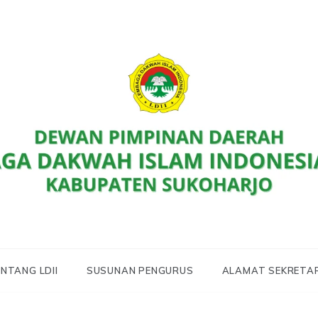
D LDII Kab. Sukoharjo
 SUKOHARJO
NTANG LDII
SUSUNAN PENGURUS
ALAMAT SEKRETA