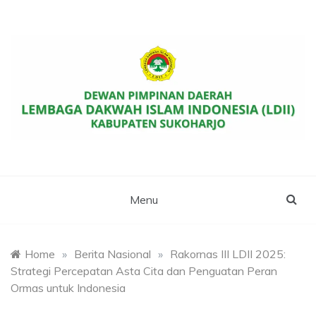
Skip
to
content
Website Resmi DPD LDII Kab. Sukoharjo
LDII SUKOHARJO
Menu
Home
»
Berita Nasional
»
Rakornas III LDII 2025:
Strategi Percepatan Asta Cita dan Penguatan Peran
Ormas untuk Indonesia