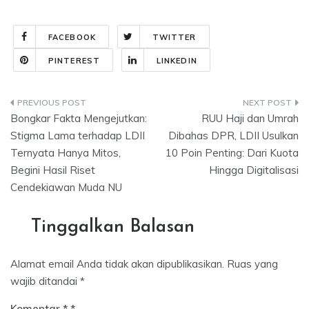
FACEBOOK
TWITTER
PINTEREST
LINKEDIN
Navigasi
Bongkar Fakta Mengejutkan:
RUU Haji dan Umrah
pos
Stigma Lama terhadap LDII
Dibahas DPR, LDII Usulkan
Ternyata Hanya Mitos,
10 Poin Penting: Dari Kuota
Begini Hasil Riset
Hingga Digitalisasi
Cendekiawan Muda NU
Tinggalkan Balasan
Alamat email Anda tidak akan dipublikasikan.
Ruas yang
wajib ditandai
*
Komentar
*