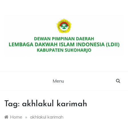
Skip
to
content
Website Resmi DPD LDII Kab. Sukoharjo
LDII SUKOHARJO
Menu
Tag:
akhlakul karimah
Home
»
akhlakul karimah