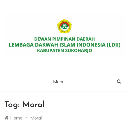
Skip
to
content
Website Resmi DPD LDII Kab. Sukoharjo
LDII SUKOHARJO
Menu
Tag:
Moral
Home
»
Moral