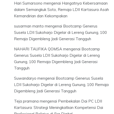
Hari Sumarsono
mengenai
Hangatnya Kebersamaan
dalam Semangkuk Soto, Remaja LDII Kartasura Asah
Kemandirian dan Kekompakan
susarman manto
mengenai
Bootcamp Generus
Susela LDII Sukoharjo Digelar di Lereng Gunung, 100
Remaja Digembleng Jadi Generasi Tangguh
NAHARI TAUFIKA QOMSA
mengenai
Bootcamp
Generus Susela LDII Sukoharjo Digelar di Lereng
Gunung, 100 Remaja Digembleng Jadi Generasi
Tangguh
Suwandaryo
mengenai
Bootcamp Generus Susela
LDII Sukoharjo Digelar di Lereng Gunung, 100 Remaja
Digembleng Jadi Generasi Tangguh
Teja pramana
mengenai
Pembekalan Dai PC LDII
Kartasura: Strategi Meningkatkan Kompetensi Dai
Profesional Religius di Era Digital