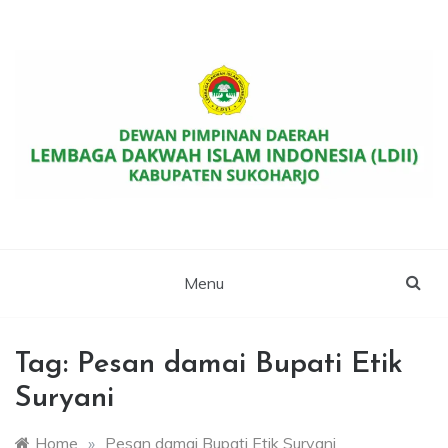
Skip
to
content
Website Resmi DPD LDII Kab. Sukoharjo
LDII SUKOHARJO
Menu
Tag:
Pesan damai Bupati Etik
Suryani
Home
»
Pesan damai Bupati Etik Suryani